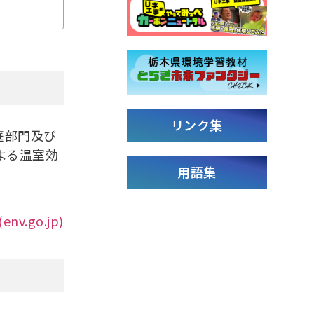
リンク集
庭部門及び
よる温室効
用語集
.go.jp)