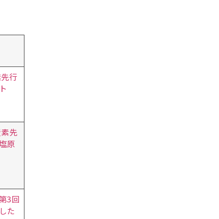
素先行
ト
炭素先
塩原
第3回
した