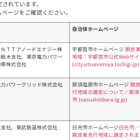
定されています。
ページをご確認ください。
自治体ホームページ
、ＮＴＴアノードエナジー株
宇都宮市ホームページ
脱炭
社栃木支社、東京電力パワー
地域｜宇都宮市公式Webサイ
動車株式会社
(city.utsunomiya.tochigi.jp)
電力パワーグリッド株式会社
那須塩原市ホームページ
脱
行地域の選定について／那須
市 (nasushiobara.lg.jp)
総支社、東武鉄道株式会社
日光市ホームページ
日光市／
脱炭素先行地域に選定されま