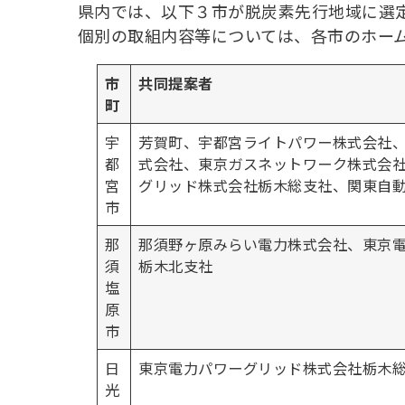
県内では、以下３市が脱炭素先行地域に選
個別の取組内容等については、各市のホーム
市
共同提案者
町
宇
芳賀町、宇都宮ライトパワー株式会社
都
式会社、東京ガスネットワーク株式会
宮
グリッド株式会社栃木総支社、関東自
市
那
那須野ヶ原みらい電力株式会社、東京
須
栃木北支社
塩
原
市
日
東京電力パワーグリッド株式会社栃木
光