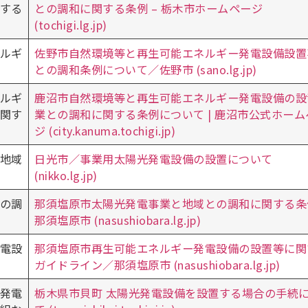
する
との調和に関する条例 – 栃木市ホームページ
(tochigi.lg.jp)
ルギ
佐野市自然環境等と再生可能エネルギー発電設備設置
との調和条例について／佐野市 (sano.lg.jp)
ルギ
鹿沼市自然環境等と再生可能エネルギー発電設備の設
関す
業との調和に関する条例について | 鹿沼市公式ホーム
ジ (city.kanuma.tochigi.jp)
地域
日光市／事業用太陽光発電設備の設置について
(nikko.lg.jp)
の調
那須塩原市太陽光発電事業と地域との調和に関する条
那須塩原市 (nasushiobara.lg.jp)
電設
那須塩原市再生可能エネルギー発電設備の設置等に関
ガイドライン／那須塩原市 (nasushiobara.lg.jp)
発電
栃木県市貝町 太陽光発電設備を設置する場合の手続