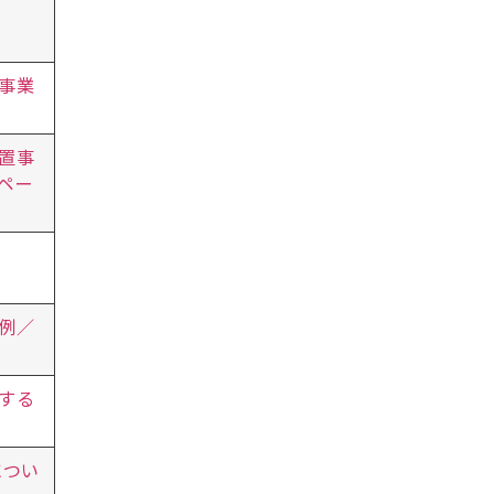
事業
置事
ペー
例／
する
につい