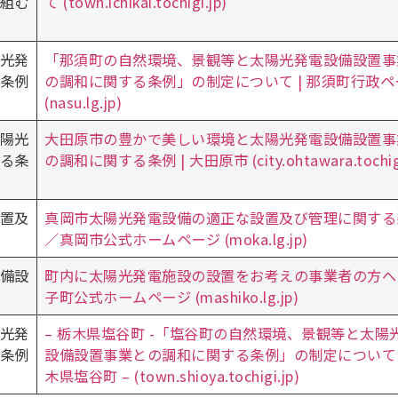
組む
て (town.ichikai.tochigi.jp)
光発
「那須町の自然環境、景観等と太陽光発電設備設置事
条例
の調和に関する条例」の制定について | 那須町行政ペ
(nasu.lg.jp)
陽光
大田原市の豊かで美しい環境と太陽光発電設備設置事
る条
の調和に関する条例 | 大田原市 (city.ohtawara.tochigi
置及
真岡市太陽光発電設備の適正な設置及び管理に関する
／真岡市公式ホームページ (moka.lg.jp)
備設
町内に太陽光発電施設の設置をお考えの事業者の方へ |
子町公式ホームページ (mashiko.lg.jp)
光発
– 栃木県塩谷町 -「塩谷町の自然環境、景観等と太陽
条例
設備設置事業との調和に関する条例」の制定について 
木県塩谷町 – (town.shioya.tochigi.jp)