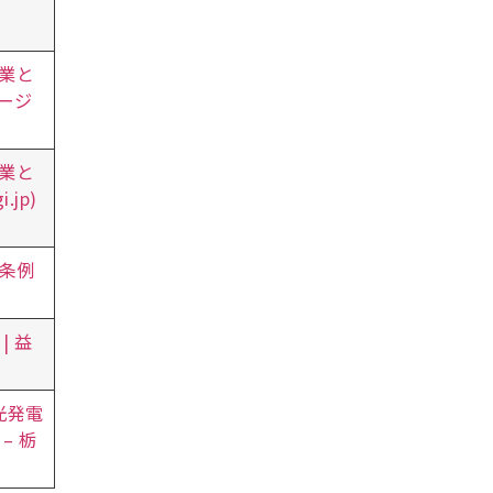
業と
ージ
業と
.jp)
条例
 益
光発電
– 栃