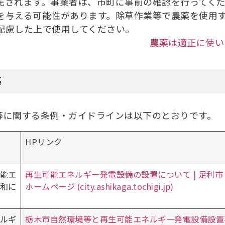
先されます。事業者は、市町に事前の確認を行ってく
を与える可能性があります。除草作業等で農薬を使用
配慮した上で使用してください。
農薬は適正に使い
等
に関する条例・ガイドラインは以下のとおりです。
HPリンク
等
能エ
再生可能エネルギー発電設備の設置について | 足利市
和に
ホームページ (city.ashikaga.tochigi.jp)
ルギ
栃木市自然環境等と再生可能エネルギー発電設備設置