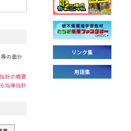
リンク集
全等の面か
用語集
指針の概要
る指導指針
事業